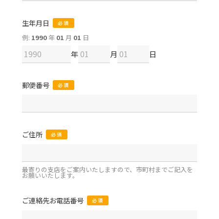
生年月日
必須
例:
1990
年
01
月
01
日
年
月
日
郵便番号
必須
ご住所
必須
最寄りの支店をご案内いたしますので、市町村までご記入を
お願いいたします。
ご連絡先お電話番号
必須