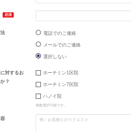
ス
必須
方法
電話でのご連絡
メールでのご連絡
選択しない
クに対するお
ホーチミン1区院
すか？
ホーチミン7区院
ハノイ院
複数選択可能です。
内容