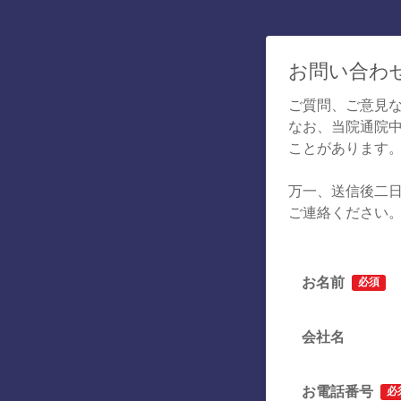
お問い合わ
ご質問、ご意見
なお、当院通院
ことがあります
万一、送信後二日
ご連絡ください
お名前
必須
会社名
お電話番号
必