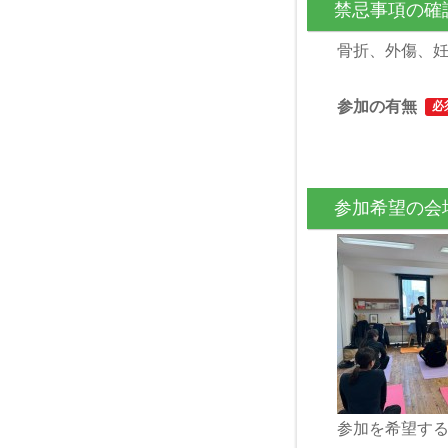
禁忌事項の確
骨折、外傷、
参加の有無
必
参加希望の会
参加を希望す