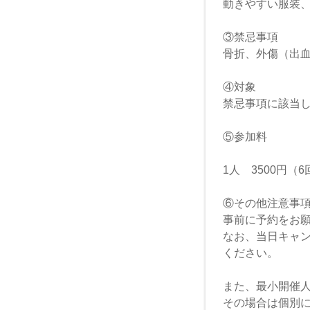
動きやすい服装
③禁忌事項
骨折、外傷（出
④対象
禁忌事項に該当
⑤参加料
1人 3500円（
⑥その他注意事
事前に予約をお
なお、当日キャ
ください。
また、最小開催
その場合は個別