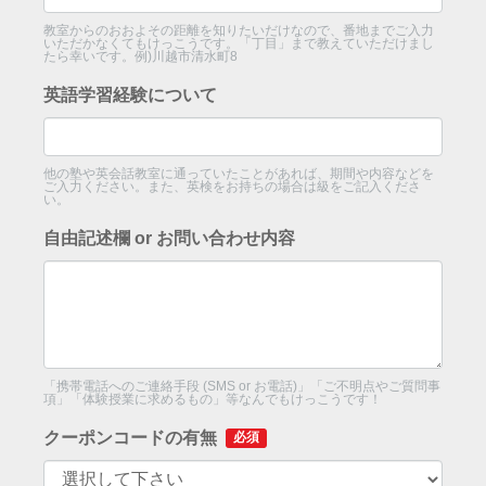
教室からのおおよその距離を知りたいだけなので、番地までご入力
いただかなくてもけっこうです。「丁目」まで教えていただけまし
たら幸いです。例)川越市清水町8
英語学習経験について
他の塾や英会話教室に通っていたことがあれば、期間や内容などを
ご入力ください。また、英検をお持ちの場合は級をご記入くださ
い。
自由記述欄 or お問い合わせ内容
「携帯電話へのご連絡手段 (SMS or お電話)」「ご不明点やご質問事
項」「体験授業に求めるもの」等なんでもけっこうです！
クーポンコードの有無
必須