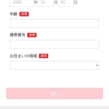
年
月
日
年齢
必須
携帯番号
必須
お住まいの地域
必須
進む