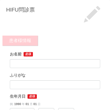
HIFU問診票
患者様情報
お名前
必須
ふりがな
生年月日
必須
例:
1990
年
01
月
01
日