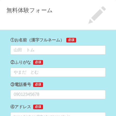
無料体験フォーム
①お名前（漢字フルネーム）
必須
②ふりがな
必須
③電話番号
必須
④アドレス
必須