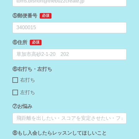
⑤郵便番号
必須
⑥住所
必須
⑥右打ち・左打ち
右打ち
左打ち
⑦お悩み
⑧もし入会したらレッスンしてほしいこと