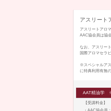
アスリート
アスリートアロ
AAC協会員は協
なお、アスリート
国際アロマセラ
※スペシャルアス
に特典利用有無
AAT精油学
【受講料金】
・AAC協会員：