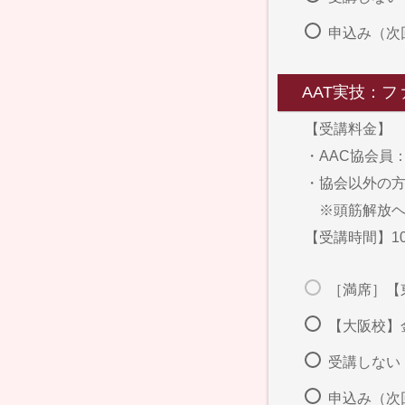
申込み（次
AAT実技：
【受講料金】
・AAC協会員：8
・協会以外の方：1
※頭筋解放ヘ
【受講時間】10
［満席］【東京
【大阪校】金曜
受講しない
申込み（次