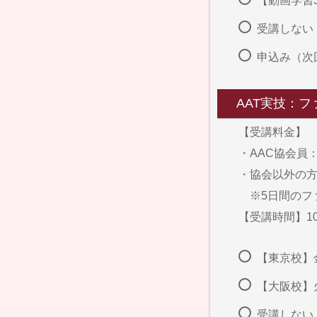
【動画学習3か
受講しない
申込み（次
AAT実技：
【受講料金】
・AAC協会員：
・協会以外の方：
※5日間のフ
【受講時間】10
【東京校】金曜
【大阪校】火曜
受講しない