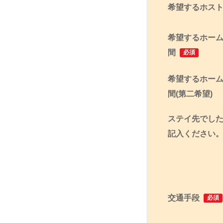
希望するホス
希望するホー
間
必須
希望するホー
間(第二希望)
ステイ先でし
記入ください
交通手段
必須