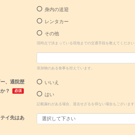
身内の送迎
レンタカー
その他
現時点で決まっている現地までの交通手段を教えてください
り
添加物のある食事を控えています。
ギー、通院歴
いいえ
すか？
必須
はい
記載漏れがある場合、退去せざるを得ない場合もございます
ステイ先はあ