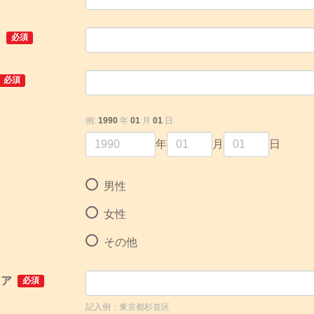
ス
必須
必須
例:
1990
年
01
月
01
日
年
月
日
男性
女性
その他
リア
必須
記入例：東京都杉並区