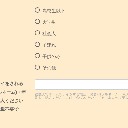
高校生以下
大学生
社会人
子連れ
子供のみ
その他
テイをされる
ルネーム)・年
複数人でホームステイをする場合、お名前(フルネーム)・利
別をご記入ください。(お申込みいただいてるご本人分は記入
記入ください
記載不要で