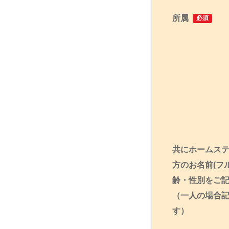
所属
必須
共にホームス
方のお名前(フ
齢・性別をご
（一人の場合
す）