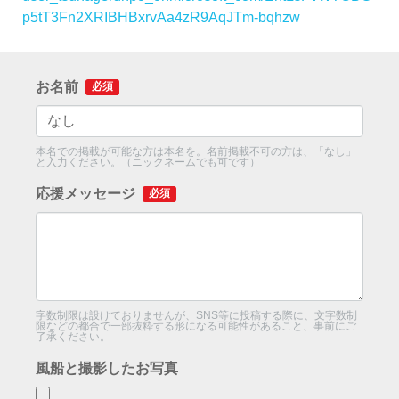
p5tT3Fn2XRIBHBxrvAa4zR9AqJTm-bqhzw
お名前
必須
本名での掲載が可能な方は本名を。名前掲載不可の方は、「なし」
と入力ください。（ニックネームでも可です）
応援メッセージ
必須
字数制限は設けておりませんが、SNS等に投稿する際に、文字数制
限などの都合で一部抜粋する形になる可能性があること、事前にご
了承ください。
風船と撮影したお写真