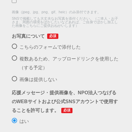
画像（jpeg、jpg、png、gif、heic）のみ添付できます。
SNSで掲載しても大丈夫なお写真を添付ください。（ご本人・お子
さま、周囲の環境をぼかしたいなどあれば、ご自身でぼかし加工し
た画像をこちらにご提供おねがいします）
お写真について
必須
こちらのフォームで添付した
複数あるため、アップロードリンクを使用した
（する予定）
画像は提供しない
応援メッセージ・提供画像を、NPO法人つなげる
のWEBサイトおよび公式SNSアカウントで使用す
ることを許可します。
必須
はい