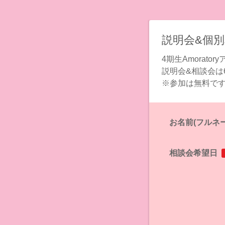
説明会&個
4期生Amorato
説明会&相談会は
※参加は無料で
お名前(フルネ
相談会希望日